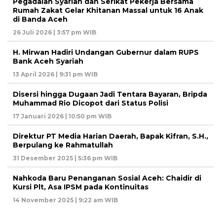
Pegadaian Syariah dan Serikat Pekerja Bersama
Rumah Zakat Gelar Khitanan Massal untuk 16 Anak
di Banda Aceh
26 Juli 2026 | 3:57 pm WIB
H. Mirwan Hadiri Undangan Gubernur dalam RUPS
Bank Aceh Syariah
13 April 2026 | 9:31 pm WIB
Disersi hingga Dugaan Jadi Tentara Bayaran, Bripda
Muhammad Rio Dicopot dari Status Polisi
17 Januari 2026 | 10:50 pm WIB
Direktur PT Media Harian Daerah, Bapak Kifran, S.H.,
Berpulang ke Rahmatullah
31 Desember 2025 | 5:36 pm WIB
Nahkoda Baru Penanganan Sosial Aceh: Chaidir di
Kursi Plt, Asa IPSM pada Kontinuitas
14 November 2025 | 9:22 am WIB