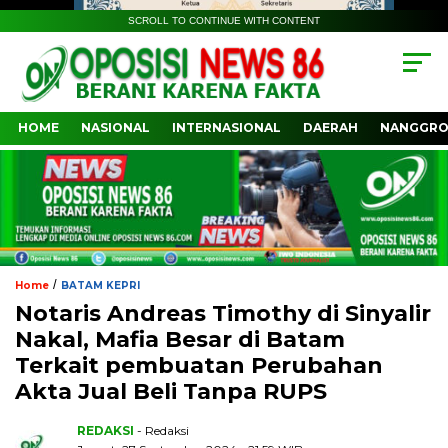
SCROLL TO CONTINUE WITH CONTENT
HOME
NASIONAL
INTERNASIONAL
DAERAH
NANGGRO
/
Home
BATAM KEPRI
Notaris Andreas Timothy di Sinyalir
Nakal, Mafia Besar di Batam
Terkait pembuatan Perubahan
Akta Jual Beli Tanpa RUPS
REDAKSI
- Redaksi