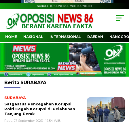
SCROLL TO CONTINUE WITH CONTENT
HOME
NASIONAL
INTERNASIONAL
DAERAH
NANGGRO
Berita
SURABAYA
SURABAYA
Satgassus Pencegahan Korupsi
Polri Cegah Korupsi di Pelabuhan
Tanjung Perak
Rabu, 27 September 2023 - 12:54 WIB