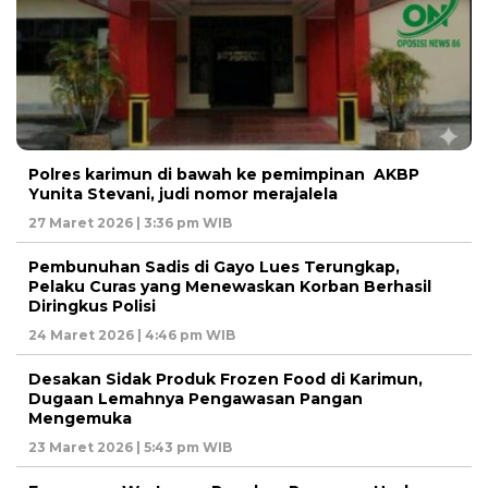
Polres karimun di bawah ke pemimpinan AKBP
Yunita Stevani, judi nomor merajalela
27 Maret 2026 | 3:36 pm WIB
Pembunuhan Sadis di Gayo Lues Terungkap,
Pelaku Curas yang Menewaskan Korban Berhasil
Diringkus Polisi
24 Maret 2026 | 4:46 pm WIB
Desakan Sidak Produk Frozen Food di Karimun,
Dugaan Lemahnya Pengawasan Pangan
Mengemuka
23 Maret 2026 | 5:43 pm WIB