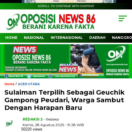
SCROLL TO CONTINUE WITH CONTENT
HOME
NASIONAL
INTERNASIONAL
DAERAH
NANGGRO
/
Home
ACEH UTARA
Sulaiman Terpilih Sebagai Geuchik
Gampong Peudari, Warga Sambut
Dengan Harapan Baru
REDAKSI 2
- Redaksi
Kamis, 28 Agustus 2025 - 19:28 WIB
50220 views