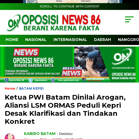
SCROLL TO CONTINUE WITH CONTENT
HOME
NASIONAL
INTERNASIONAL
DAERAH
NANGGRO
/
Home
BATAM KEPRI
Ketua PWI Batam Dinilai Arogan,
Aliansi LSM ORMAS Peduli Kepri
Desak Klarifikasi dan Tindakan
Konkret
KABIRO BATAM
- Redaksi