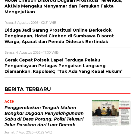
Hotel Cirebon Disorot! Dugaan Prostitusi Terendus,
Aktivis Mengaku Menyamar dan Temukan Fakta
Mengejutkan
Rabu, 5 Agustus 2026 - 02:31 WIB
Diduga Jadi Sarang Prostitusi Online Berkedok
Penginapan, Hotel Cirebon di Sumbawa Disorot
Warga, Aparat dan Pemda Didesak Bertindak
Selasa, 4 Agustus 2026 - 17:00 WIB
Gerak Cepat Polsek Lape! Terduga Pelaku
Penganiayaan Petugas Pengairan Langsung
Diamankan, Kapolsek; “Tak Ada Yang Kebal Hukum”
BERITA TERBARU
ACEH
Penggerebekan Tengah Malam
Bongkar Dugaan Penyalahgunaan
Sabu di Desa Porang, Polisi Telusuri
Jalur Pasokan dari Luar Daerah
Jumat, 7 Agu 2026 - 00:29 WIB