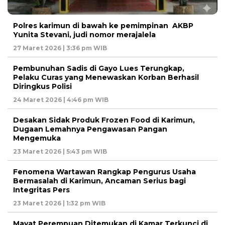
Polres karimun di bawah ke pemimpinan AKBP
Yunita Stevani, judi nomor merajalela
27 Maret 2026 | 3:36 pm WIB
Pembunuhan Sadis di Gayo Lues Terungkap,
Pelaku Curas yang Menewaskan Korban Berhasil
Diringkus Polisi
24 Maret 2026 | 4:46 pm WIB
Desakan Sidak Produk Frozen Food di Karimun,
Dugaan Lemahnya Pengawasan Pangan
Mengemuka
23 Maret 2026 | 5:43 pm WIB
Fenomena Wartawan Rangkap Pengurus Usaha
Bermasalah di Karimun, Ancaman Serius bagi
Integritas Pers
23 Maret 2026 | 1:32 pm WIB
Mayat Perempuan Ditemukan di Kamar Terkunci di