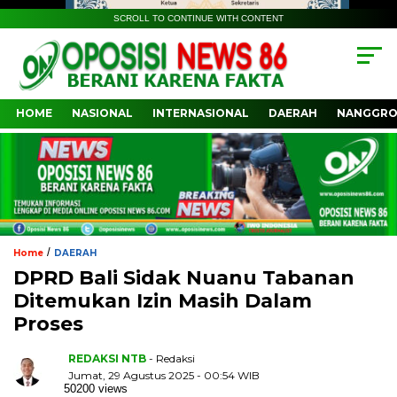
SCROLL TO CONTINUE WITH CONTENT
HOME
NASIONAL
INTERNASIONAL
DAERAH
NANGGRO
/
Home
DAERAH
DPRD Bali Sidak Nuanu Tabanan
Ditemukan Izin Masih Dalam
Proses
REDAKSI NTB
- Redaksi
Jumat, 29 Agustus 2025 - 00:54 WIB
50200 views