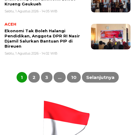
Krueng Geukueh
Sabtu, 1 Agustus 2026 - 14:05 WIB
ACEH
Ekonomi Tak Boleh Halangi
Pendidikan, Anggota DPR RI Nasir
Djamil Salurkan Bantuan PIP di
Bireuen
Sabtu, 1 Agustus 2026 - 14:02 WIB
Paginasi
pos
1
2
3
…
10
Selanjutnya