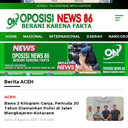
SCROLL TO CONTINUE WITH CONTENT
HOME
NASIONAL
INTERNASIONAL
DAERAH
NANGGRO
Berita
ACEH
ACEH
Bawa 2 Kilogram Ganja, Pemuda 20
Tahun Diamankan Polisi di Jalan
Blangkejeren–Kutacane
Sabtu, 8 Agustus 2026 - 19:31 WIB