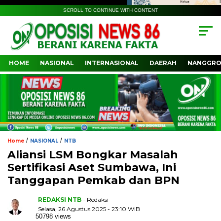
SCROLL TO CONTINUE WITH CONTENT
HOME
NASIONAL
INTERNASIONAL
DAERAH
NANGGRO
/
/
Home
NASIONAL
NTB
Aliansi LSM Bongkar Masalah
Sertifikasi Aset Sumbawa, Ini
Tanggapan Pemkab dan BPN
REDAKSI NTB
- Redaksi
Selasa, 26 Agustus 2025 - 23:10 WIB
50798 views