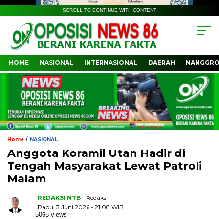
SCROLL TO CONTINUE WITH CONTENT
HOME
NASIONAL
INTERNASIONAL
DAERAH
NANGGRO
/
Home
NASIONAL
‎Anggota Koramil Utan Hadir di
Tengah Masyarakat Lewat Patroli
Malam
REDAKSI NTB
- Redaksi
Rabu, 3 Juni 2026 - 21:08 WIB
5065 views