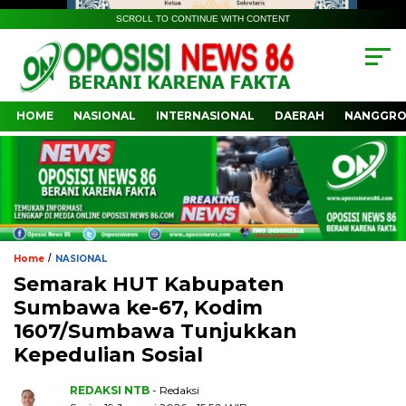
SCROLL TO CONTINUE WITH CONTENT
HOME
NASIONAL
INTERNASIONAL
DAERAH
NANGGRO
/
Home
NASIONAL
‎Semarak HUT Kabupaten
Sumbawa ke-67, Kodim
1607/Sumbawa Tunjukkan
Kepedulian Sosial
REDAKSI NTB
- Redaksi