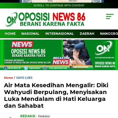
SCROLL TO CONTINUE WITH CONTENT
HOME
NASIONAL
INTERNASIONAL
DAERAH
NANGGRO
/
Home
GAYO LUES
Air Mata Kesedihan Mengalir: Diki
Wahyudi Berpulang, Menyisakan
Luka Mendalam di Hati Keluarga
dan Sahabat
REDAKSI
- Redaksi