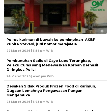
Polres karimun di bawah ke pemimpinan AKBP
Yunita Stevani, judi nomor merajalela
27 Maret 2026 | 3:36 pm WIB
Pembunuhan Sadis di Gayo Lues Terungkap,
Pelaku Curas yang Menewaskan Korban Berhasil
Diringkus Polisi
24 Maret 2026 | 4:46 pm WIB
Desakan Sidak Produk Frozen Food di Karimun,
Dugaan Lemahnya Pengawasan Pangan
Mengemuka
23 Maret 2026 | 5:43 pm WIB