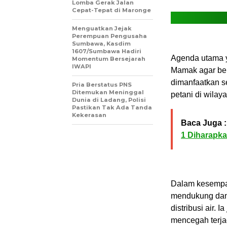
Lomba Gerak Jalan
Cepat-Tepat di Maronge
Menguatkan Jejak
Perempuan Pengusaha
Sumbawa, Kasdim
1607/Sumbawa Hadiri
Agenda utama 
Momentum Bersejarah
IWAPI
Mamak agar berj
dimanfaatkan s
Pria Berstatus PNS
Ditemukan Meninggal
petani di wila
Dunia di Ladang, Polisi
Pastikan Tak Ada Tanda
Kekerasan
Baca Juga :
1 Diharapka
Dalam kesempa
mendukung dan
distribusi air.
mencegah terjad