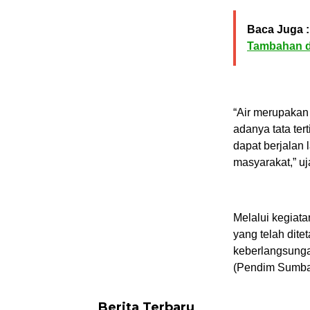
Baca Juga :
Tambahan 
“Air merupakan 
adanya tata ter
dapat berjalan 
masyarakat,” uj
Melalui kegiat
yang telah dite
keberlangsunga
(Pendim Sumba
Berita Terbaru