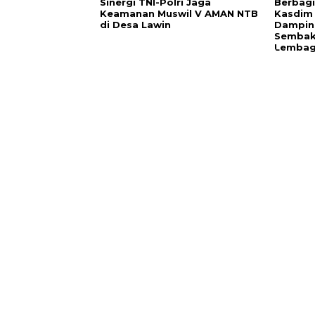
‎Sinergi TNI-Polri Jaga
Berbagi
Keamanan Muswil V AMAN NTB
Kasdim
di Desa Lawin
Dampin
Sembako
Lembag