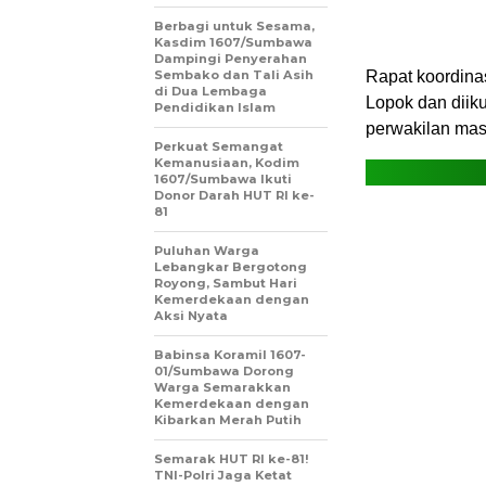
Berbagi untuk Sesama,
Kasdim 1607/Sumbawa
Dampingi Penyerahan
Sembako dan Tali Asih
Rapat koordina
di Dua Lembaga
Lopok dan diiku
Pendidikan Islam
perwakilan mas
Perkuat Semangat
Kemanusiaan, Kodim
1607/Sumbawa Ikuti
Donor Darah HUT RI ke-
81
Puluhan Warga
Lebangkar Bergotong
Royong, Sambut Hari
Kemerdekaan dengan
Aksi Nyata
Babinsa Koramil 1607-
01/Sumbawa Dorong
Warga Semarakkan
Kemerdekaan dengan
Kibarkan Merah Putih
Semarak HUT RI ke-81!
TNI-Polri Jaga Ketat