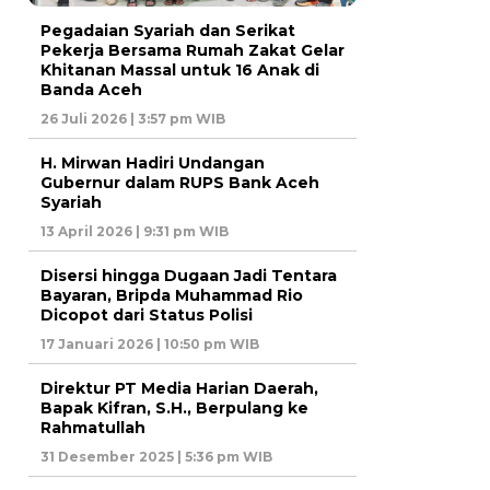
Pegadaian Syariah dan Serikat
Pekerja Bersama Rumah Zakat Gelar
Khitanan Massal untuk 16 Anak di
Banda Aceh
26 Juli 2026 | 3:57 pm WIB
H. Mirwan Hadiri Undangan
Gubernur dalam RUPS Bank Aceh
Syariah
13 April 2026 | 9:31 pm WIB
Disersi hingga Dugaan Jadi Tentara
Bayaran, Bripda Muhammad Rio
Dicopot dari Status Polisi
17 Januari 2026 | 10:50 pm WIB
Direktur PT Media Harian Daerah,
Bapak Kifran, S.H., Berpulang ke
Rahmatullah
31 Desember 2025 | 5:36 pm WIB