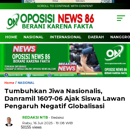
SCROLL TO CONTINUE WITH CONTENT
HOME
NASIONAL
INTERNASIONAL
DAERAH
NANGGRO
/
Home
NASIONAL
Tumbuhkan Jiwa Nasionalis,
Danramil 1607-06 Ajak Siswa Lawan
Pengaruh Negatif Globalisasi
REDAKSI NTB
- Redaksi
Rabu, 16 Juli 2025 - 19:08 WIB
50155 views