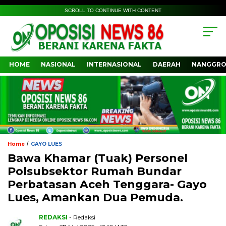
SCROLL TO CONTINUE WITH CONTENT
HOME
NASIONAL
INTERNASIONAL
DAERAH
NANGGRO
/
Home
GAYO LUES
Bawa Khamar (Tuak) Personel
Polsubsektor Rumah Bundar
Perbatasan Aceh Tenggara- Gayo
Lues, Amankan Dua Pemuda.
REDAKSI
- Redaksi