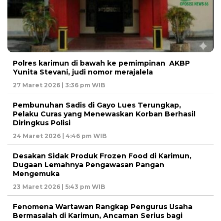
Polres karimun di bawah ke pemimpinan AKBP
Yunita Stevani, judi nomor merajalela
27 Maret 2026 | 3:36 pm WIB
Pembunuhan Sadis di Gayo Lues Terungkap,
Pelaku Curas yang Menewaskan Korban Berhasil
Diringkus Polisi
24 Maret 2026 | 4:46 pm WIB
Desakan Sidak Produk Frozen Food di Karimun,
Dugaan Lemahnya Pengawasan Pangan
Mengemuka
23 Maret 2026 | 5:43 pm WIB
Fenomena Wartawan Rangkap Pengurus Usaha
Bermasalah di Karimun, Ancaman Serius bagi