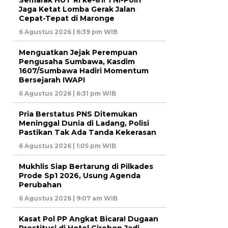
Jaga Ketat Lomba Gerak Jalan
Cepat-Tepat di Maronge
6 Agustus 2026 | 6:39 pm WIB
Menguatkan Jejak Perempuan
Pengusaha Sumbawa, Kasdim
1607/Sumbawa Hadiri Momentum
Bersejarah IWAPI
6 Agustus 2026 | 6:31 pm WIB
Pria Berstatus PNS Ditemukan
Meninggal Dunia di Ladang, Polisi
Pastikan Tak Ada Tanda Kekerasan
6 Agustus 2026 | 1:05 pm WIB
Mukhlis Siap Bertarung di Pilkades
Prode Sp1 2026, Usung Agenda
Perubahan
6 Agustus 2026 | 9:07 am WIB
Kasat Pol PP Angkat Bicara! Dugaan
Prostitusi di Hotel Cirebon Jadi