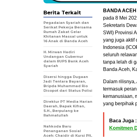
BANDA ACEH
Berita Terkait
pada 8 Mei 202
Pegadaian Syariah dan
Sekretaris De
Serikat Pekerja Bersama
Rumah Zakat Gelar
SWI) Provinsi 
Khitanan Massal untuk
yang juga aktif
16 Anak di Banda Aceh
Indonesia (ICO
H. Mirwan Hadiri
seluruh relawa
Undangan Gubernur
dalam RUPS Bank Aceh
tanpa lelah di 
Syariah
Banda Aceh, Ka
Disersi hingga Dugaan
Dalam rilisnya,
Jadi Tentara Bayaran,
Bripda Muhammad Rio
termasuk peran 
Dicopot dari Status Polisi
kemanusiaan, m
Direktur PT Media Harian
yang berpihak 
Daerah, Bapak Kifran,
S.H., Berpulang ke
Rahmatullah
Baca Juga :
Nahkoda Baru
Komitmen D
Penanganan Sosial
Aceh: Chaidir di Kursi Plt,