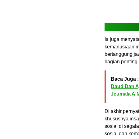
Ia juga menya
kemanusiaan mel
bertanggung ja
bagian penting
Baca Juga :
Daud Dan A
Jeumala A'M
Di akhir perny
khususnya insa
sosial di segal
sosial dan kem