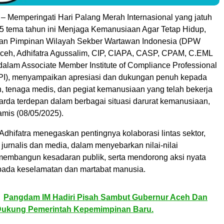
– Memperingati Hari Palang Merah Internasional yang jatuh
5 tema tahun ini Menjaga Kemanusiaan Agar Tetap Hidup,
wan Pimpinan Wilayah Sekber Wartawan Indonesia (DPW
Aceh, Adhifatra Agussalim, CIP, CIAPA, CASP, CPAM, C.EML
 dalam Associate Member Institute of Compliance Professional
PI), menyampaikan apresiasi dan dukungan penuh kepada
n, tenaga medis, dan pegiat kemanusiaan yang telah bekerja
garda terdepan dalam berbagai situasi darurat kemanusiaan,
mis (08/05/2025).
 Adhifatra menegaskan pentingnya kolaborasi lintas sektor,
jurnalis dan media, dalam menyebarkan nilai-nilai
embangun kesadaran publik, serta mendorong aksi nyata
pada keselamatan dan martabat manusia.
Pangdam IM Hadiri Pisah Sambut Gubernur Aceh Dan
ukung Pemerintah Kepemimpinan Baru.