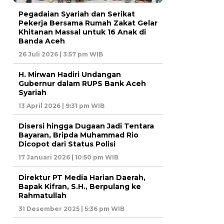
Pegadaian Syariah dan Serikat
Pekerja Bersama Rumah Zakat Gelar
Khitanan Massal untuk 16 Anak di
Banda Aceh
26 Juli 2026 | 3:57 pm WIB
H. Mirwan Hadiri Undangan
Gubernur dalam RUPS Bank Aceh
Syariah
13 April 2026 | 9:31 pm WIB
Disersi hingga Dugaan Jadi Tentara
Bayaran, Bripda Muhammad Rio
Dicopot dari Status Polisi
17 Januari 2026 | 10:50 pm WIB
Direktur PT Media Harian Daerah,
Bapak Kifran, S.H., Berpulang ke
Rahmatullah
31 Desember 2025 | 5:36 pm WIB