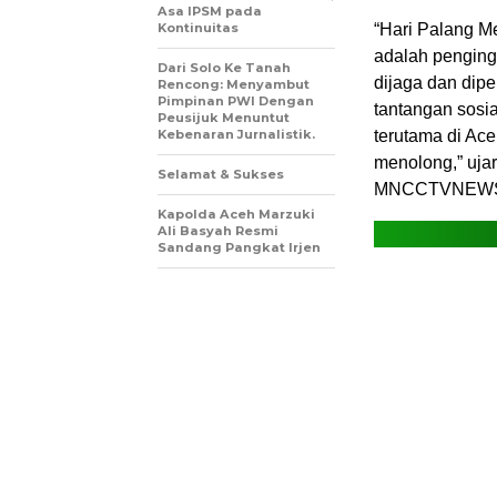
Asa IPSM pada
Kontinuitas
“Hari Palang M
adalah penging
Dari Solo Ke Tanah
dijaga dan dipe
Rencong: Menyambut
Pimpinan PWI Dengan
tantangan sosia
Peusijuk Menuntut
Kebenaran Jurnalistik.
terutama di Ac
menolong,” uja
Selamat & Sukses
MNCCTVNEWS
Kapolda Aceh Marzuki
Ali Basyah Resmi
Sandang Pangkat Irjen