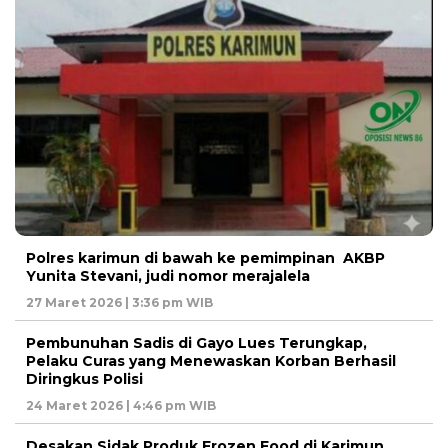
Polres karimun di bawah ke pemimpinan AKBP
Yunita Stevani, judi nomor merajalela
27 Maret 2026 | 3:36 pm WIB
Pembunuhan Sadis di Gayo Lues Terungkap,
Pelaku Curas yang Menewaskan Korban Berhasil
Diringkus Polisi
24 Maret 2026 | 4:46 pm WIB
Desakan Sidak Produk Frozen Food di Karimun,