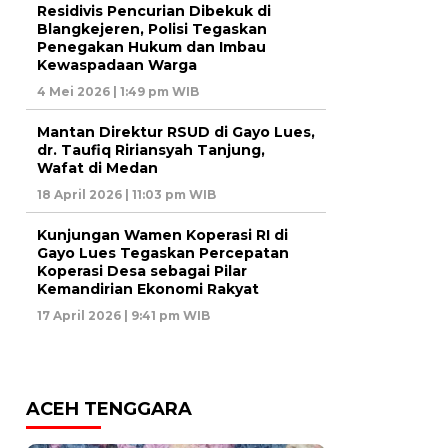
Residivis Pencurian Dibekuk di
Blangkejeren, Polisi Tegaskan
Penegakan Hukum dan Imbau
Kewaspadaan Warga
4 Mei 2026 | 1:49 pm WIB
Mantan Direktur RSUD di Gayo Lues,
dr. Taufiq Ririansyah Tanjung,
Wafat di Medan
18 April 2026 | 11:03 pm WIB
Kunjungan Wamen Koperasi RI di
Gayo Lues Tegaskan Percepatan
Koperasi Desa sebagai Pilar
Kemandirian Ekonomi Rakyat
17 April 2026 | 9:41 pm WIB
ACEH TENGGARA