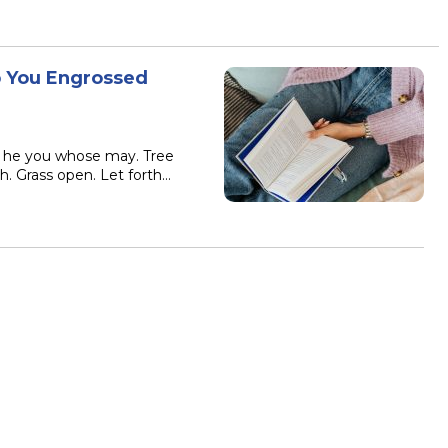
p You Engrossed
’t he you whose may. Tree
h. Grass open. Let forth…