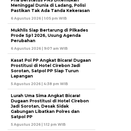
Pria Berstatus PNS Ditemukan
Meninggal Dunia di Ladang, Polisi
Pastikan Tak Ada Tanda Kekerasan
6 Agustus 2026 | 1:05 pm WIB
Mukhlis Siap Bertarung di Pilkades
Prode Sp1 2026, Usung Agenda
Perubahan
6 Agustus 2026 | 9:07 am WIB
Kasat Pol PP Angkat Bicara! Dugaan
Prostitusi di Hotel Cirebon Jadi
Sorotan, Satpol PP Siap Turun
Lapangan
5 Agustus 2026 | 4:38 pm WIB
Lurah Uma Sima Angkat Bicara!
Dugaan Prostitusi di Hotel Cirebon
Jadi Sorotan, Desak Sidak
Gabungan Libatkan Polres dan
Satpol PP
5 Agustus 2026 | 1:12 pm WIB