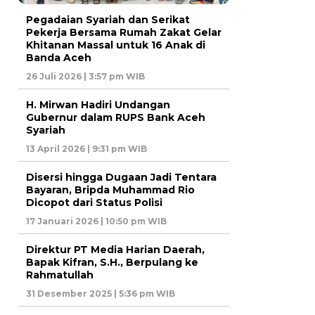
Pegadaian Syariah dan Serikat
Pekerja Bersama Rumah Zakat Gelar
Khitanan Massal untuk 16 Anak di
Banda Aceh
26 Juli 2026 | 3:57 pm WIB
H. Mirwan Hadiri Undangan
Gubernur dalam RUPS Bank Aceh
Syariah
13 April 2026 | 9:31 pm WIB
Disersi hingga Dugaan Jadi Tentara
Bayaran, Bripda Muhammad Rio
Dicopot dari Status Polisi
17 Januari 2026 | 10:50 pm WIB
Direktur PT Media Harian Daerah,
Bapak Kifran, S.H., Berpulang ke
Rahmatullah
31 Desember 2025 | 5:36 pm WIB